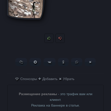
Копировать ссылку
Поделиться в Telegram
Поделиться ВКонтакте
Поделиться в
Поделиться в
Поделитьс
Одноклассниках
WhatsApp
в X (Twitter)
Спонсоры
Добавить
Убрать
Размещение рекламы
- это трафик вам или
клиент.
Реклама на баннере в статье.