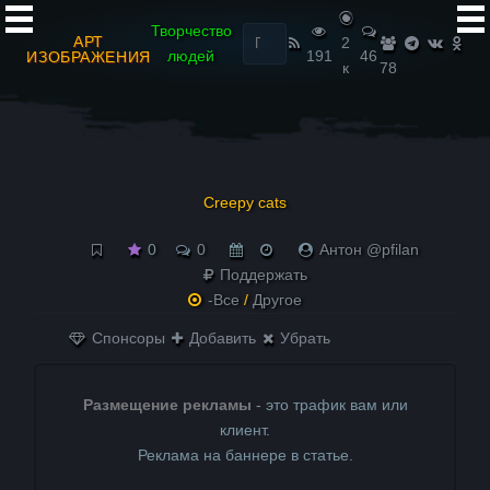
Найти:
Творчество
АРТ
2
людей
191
46
ИЗОБРАЖЕНИЯ
к
78
Creepy cats
0
0
Антон @pfilan
Поддержать
-Все
/
Другое
Спонсоры
Добавить
Убрать
Размещение рекламы
- это трафик вам или
клиент.
Реклама на баннере в статье.