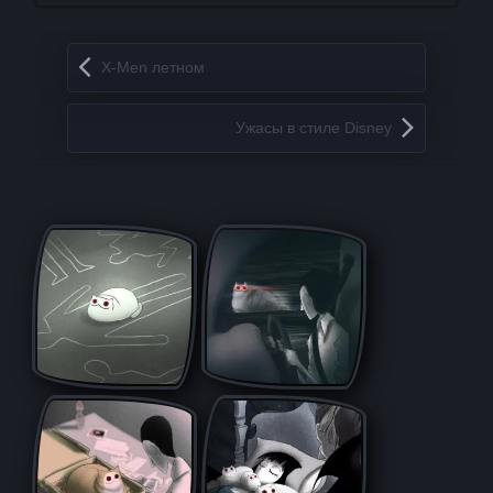
Запись навигация
X-Men летном
Ужасы в стиле Disney