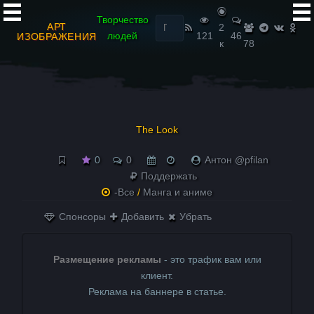
Найти:
Творчество
АРТ
2
людей
121
46
ИЗОБРАЖЕНИЯ
к
78
The Look
0
0
Антон @pfilan
Поддержать
-Все
/
Манга и аниме
Спонсоры
Добавить
Убрать
Размещение рекламы
- это трафик вам или
клиент.
Реклама на баннере в статье.