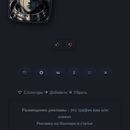
Копировать ссылку
Поделиться в Telegram
Поделиться ВКонтакте
Поделиться в
Поделиться в
Поделитьс
Одноклассниках
WhatsApp
в X (Twitter)
Спонсоры
Добавить
Убрать
Размещение рекламы
- это трафик вам или
клиент.
Реклама на баннере в статье.