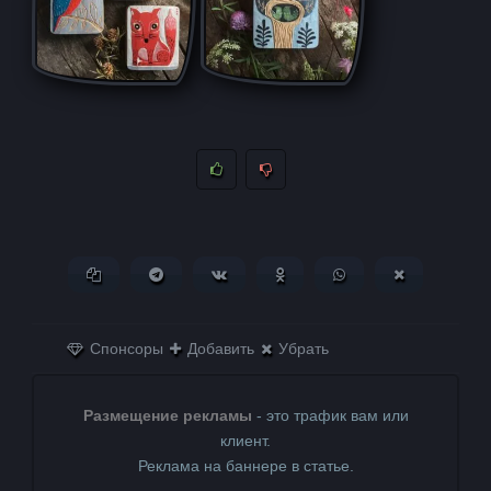
Копировать ссылку
Поделиться в Telegram
Поделиться ВКонтакте
Поделиться в
Поделиться в
Поделитьс
Одноклассниках
WhatsApp
в X (Twitter)
Спонсоры
Добавить
Убрать
Размещение рекламы
- это трафик вам или
клиент.
Реклама на баннере в статье.