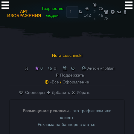
Найти:
Творчество
АРТ
2
людей
142
46
ИЗОБРАЖЕНИЯ
к
78
Nora Leschinski
0
0
Антон @pfilan
Поддержать
-Все
/
Оформление
Спонсоры
Добавить
Убрать
Размещение рекламы
- это трафик вам или
клиент.
Реклама на баннере в статье.