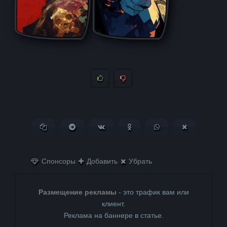
Копировать ссылку
Поделиться в Telegram
Поделиться ВКонтакте
Поделиться в
Поделиться в
Поделитьс
Одноклассниках
WhatsApp
в X (Twitter)
Спонсоры
Добавить
Убрать
Размещение рекламы
- это трафик вам или
клиент.
Реклама на баннере в статье.