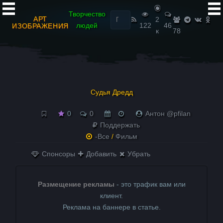
Найти:
Творчество
АРТ
2
людей
122
46
ИЗОБРАЖЕНИЯ
к
78
Судья Дредд
0
0
Антон @pfilan
Поддержать
-Все
/
Фильм
Спонсоры
Добавить
Убрать
Размещение рекламы
- это трафик вам или
клиент.
Реклама на баннере в статье.