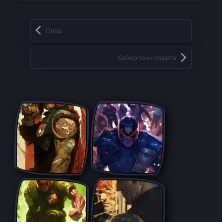
Запись навигация
Пика
Киберпанк спарта