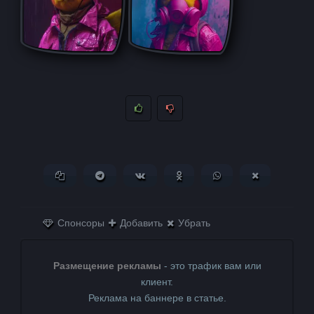
Копировать ссылку
Поделиться в Telegram
Поделиться ВКонтакте
Поделиться в
Поделиться в
Поделитьс
Одноклассниках
WhatsApp
в X (Twitter)
Спонсоры
Добавить
Убрать
Размещение рекламы
- это трафик вам или
клиент.
Реклама на баннере в статье.