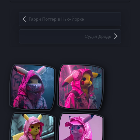
Запись навигация
Гарри Поттер в Нью-Йорке
Судья Дредд