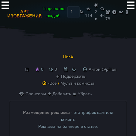
Найти:
Творчество
АРТ
2
людей
114
46
ИЗОБРАЖЕНИЯ
к
78
Пика
0
0
Антон @pfilan
Поддержать
-Все
/
Мульт и комиксы
Спонсоры
Добавить
Убрать
Размещение рекламы
- это трафик вам или
клиент.
Реклама на баннере в статье.