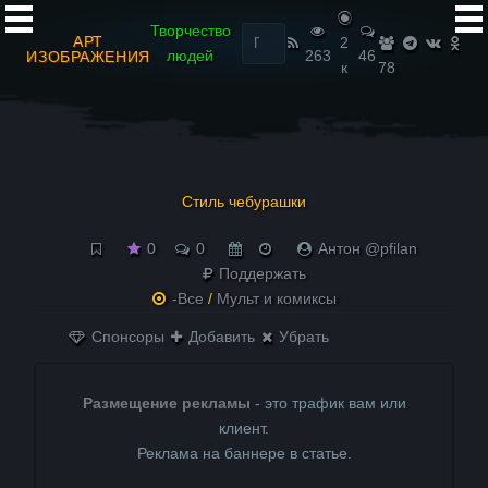
Найти:
Творчество
АРТ
2
людей
263
46
ИЗОБРАЖЕНИЯ
к
78
Стиль чебурашки
0
0
Антон @pfilan
Поддержать
-Все
/
Мульт и комиксы
Спонсоры
Добавить
Убрать
Размещение рекламы
- это трафик вам или
клиент.
Реклама на баннере в статье.