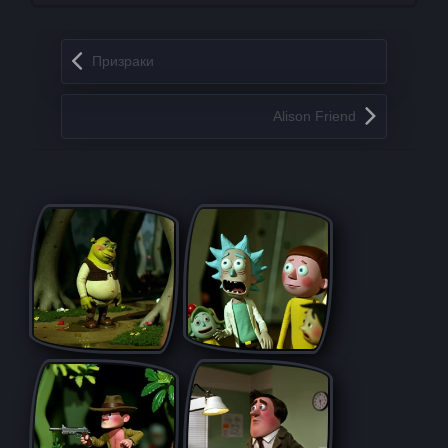
Запись навигация
Призраки
Alisοn Friеnd