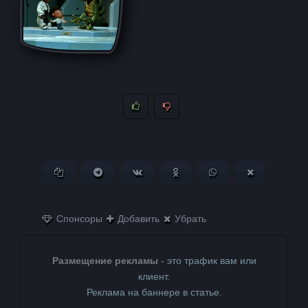
Копировать ссылку
Поделиться в Telegram
Поделиться ВКонтакте
Поделиться в
Поделиться в
Поделитьс
Одноклассниках
WhatsApp
в X (Twitter)
Спонсоры
Добавить
Убрать
Размещение рекламы
- это трафик вам или
клиент.
Реклама на баннере в статье.