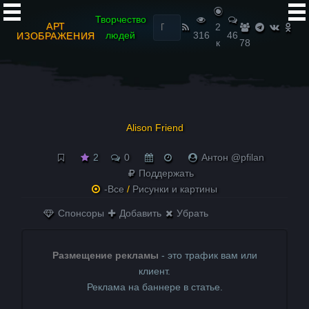
Найти:
Творчество
АРТ
2
людей
316
46
ИЗОБРАЖЕНИЯ
к
78
Alisοn Friеnd
2
0
Антон @pfilan
Поддержать
-Все
/
Рисунки и картины
Спонсоры
Добавить
Убрать
Размещение рекламы
- это трафик вам или
клиент.
Реклама на баннере в статье.