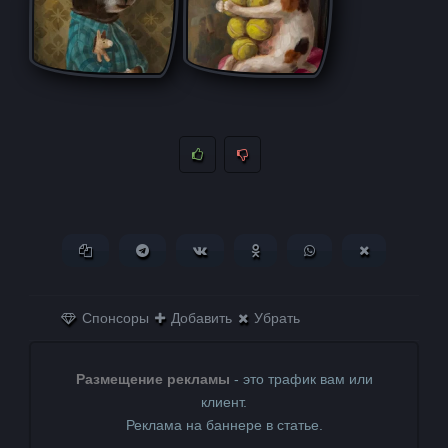
Копировать ссылку
Поделиться в Telegram
Поделиться ВКонтакте
Поделиться в
Поделиться в
Поделитьс
Одноклассниках
WhatsApp
в X (Twitter)
Спонсоры
Добавить
Убрать
Размещение рекламы
- это трафик вам или
клиент.
Реклама на баннере в статье.