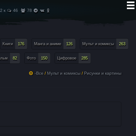
2 к
46
78
Книги
176
Манга и аниме
126
Мульт и комиксы
263
ильм
82
Фото
150
Цифровое
285
-Все
/
Мульт и комиксы
/
Рисунки и картины