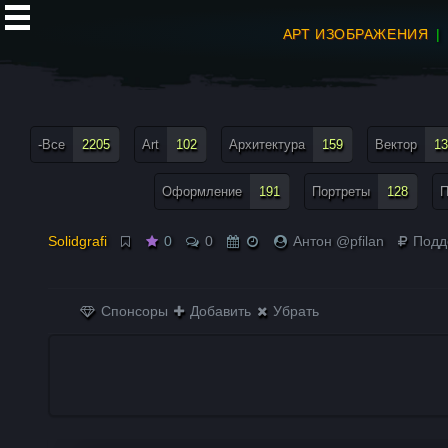
АРТ ИЗОБРАЖЕНИЯ
все теги меню
-Все
2205
Art
102
Архитектура
159
Вектор
13
Оформление
191
Портреты
128
П
Solidgrafi
0
0
Антон @pfilan
Подд
Спонсоры
Добавить
Убрать