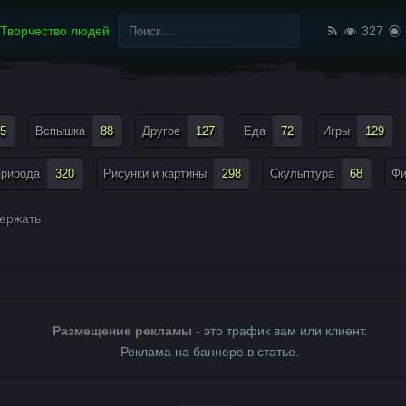
Найти:
Творчество людей
327
5
Вспышка
88
Другое
127
Еда
72
Игры
129
рирода
320
Рисунки и картины
298
Скульптура
68
Ф
ержать
Размещение рекламы
- это трафик вам или клиент.
Реклама на баннере в статье.