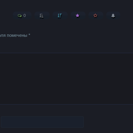
0
оля помечены
*