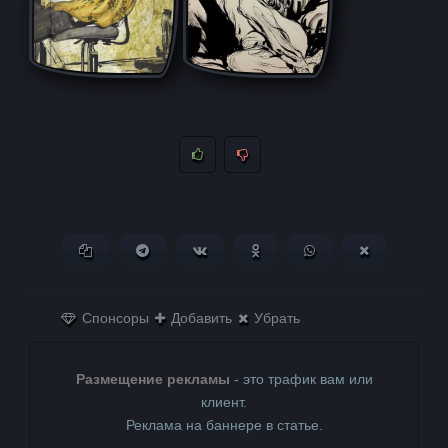
Копировать ссылку
Поделиться в Telegram
Поделиться ВКонтакте
Поделиться в
Поделиться в
Поделитьс
Одноклассниках
WhatsApp
в X (Twitter)
Спонсоры
Добавить
Убрать
Размещение рекламы
- это трафик вам или
клиент.
Реклама на баннере в статье.