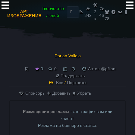
Найти:
Творчество
АРТ
2
людей
342
46
ИЗОБРАЖЕНИЯ
к
78
Dorian Vallejo
0
0
Антон @pfilan
Поддержать
-Все
/
Портреты
Спонсоры
Добавить
Убрать
Размещение рекламы
- это трафик вам или
клиент.
Реклама на баннере в статье.