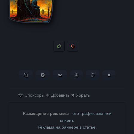
Копировать ссылку
Поделиться в Telegram
Поделиться ВКонтакте
Поделиться в
Поделиться в
Поделитьс
Одноклассниках
WhatsApp
в X (Twitter)
Спонсоры
Добавить
Убрать
Размещение рекламы
- это трафик вам или
клиент.
Реклама на баннере в статье.