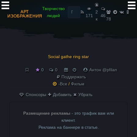
Найти:
Творчество
АРТ
2
людей
171
46
ИЗОБРАЖЕНИЯ
к
78
Social gathe ring star
0
0
Антон @pfilan
Поддержать
-Все
/
Фильм
Спонсоры
Добавить
Убрать
Размещение рекламы
- это трафик вам или
клиент.
Реклама на баннере в статье.