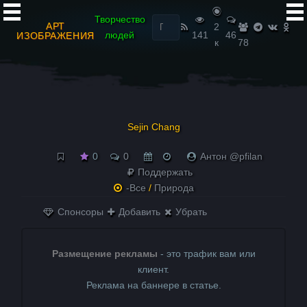
Найти:
Творчество
АРТ
2
людей
141
46
ИЗОБРАЖЕНИЯ
к
78
Sejin Chang
0
0
Антон @pfilan
Поддержать
-Все
/
Природа
Спонсоры
Добавить
Убрать
Размещение рекламы
- это трафик вам или
клиент.
Реклама на баннере в статье.