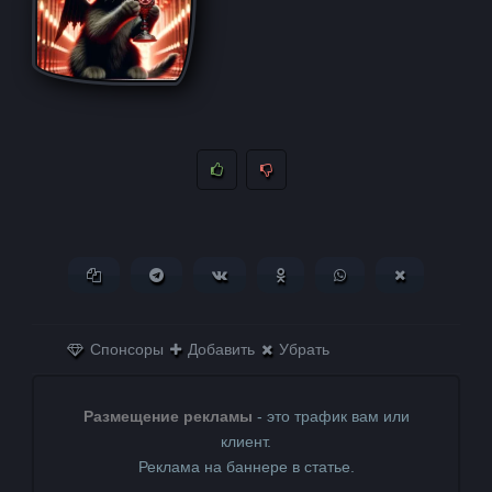
Копировать ссылку
Поделиться в Telegram
Поделиться ВКонтакте
Поделиться в
Поделиться в
Поделитьс
Одноклассниках
WhatsApp
в X (Twitter)
Спонсоры
Добавить
Убрать
Размещение рекламы
- это трафик вам или
клиент.
Реклама на баннере в статье.