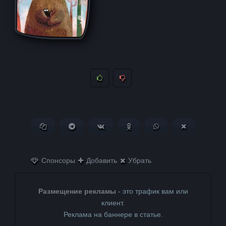
Копировать ссылку
Поделиться в Telegram
Поделиться ВКонтакте
Поделиться в
Поделиться в
Поделитьс
Одноклассниках
WhatsApp
в X (Twitter)
Спонсоры
Добавить
Убрать
Размещение рекламы
- это трафик вам или
клиент.
Реклама на баннере в статье.