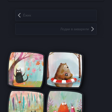
Запись навигация
Е́жик
Лодки в акварели