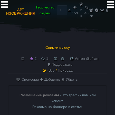
Найти:
Творчество
АРТ
2
людей
159
46
ИЗОБРАЖЕНИЯ
к
78
Снимки в лесу
2
1
Антон @pfilan
Поддержать
-Все
/
Природа
Спонсоры
Добавить
Убрать
Размещение рекламы
- это трафик вам или
клиент.
Реклама на баннере в статье.