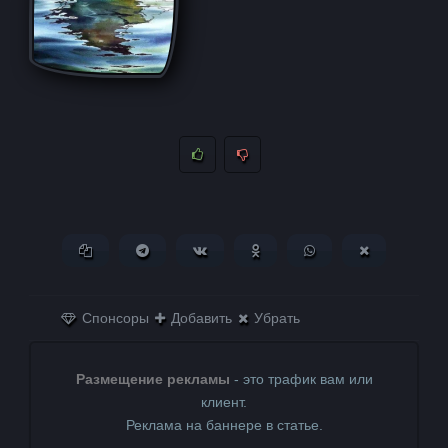
Копировать ссылку
Поделиться в Telegram
Поделиться ВКонтакте
Поделиться в
Поделиться в
Поделитьс
Одноклассниках
WhatsApp
в X (Twitter)
Спонсоры
Добавить
Убрать
Размещение рекламы
- это трафик вам или
клиент.
Реклама на баннере в статье.