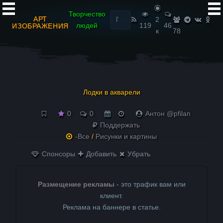
Найти:
Творчество
АРТ
2
людей
119
46
ИЗОБРАЖЕНИЯ
к
78
Лодки в акварели
0
0
Антон @pfilan
Поддержать
-Все
/
Рисунки и картины
Спонсоры
Добавить
Убрать
Размещение рекламы
- это трафик вам или
клиент.
Реклама на баннере в статье.