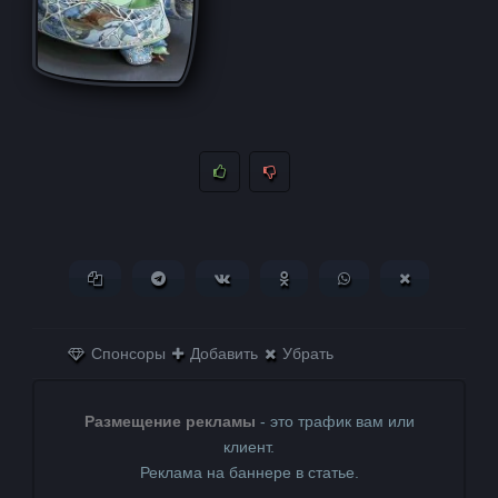
Копировать ссылку
Поделиться в Telegram
Поделиться ВКонтакте
Поделиться в
Поделиться в
Поделитьс
Одноклассниках
WhatsApp
в X (Twitter)
Спонсоры
Добавить
Убрать
Размещение рекламы
- это трафик вам или
клиент.
Реклама на баннере в статье.