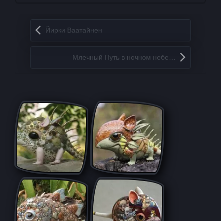
Запись навигация
Йирки Ваатайнен
Млечный Путь в ночном небе…