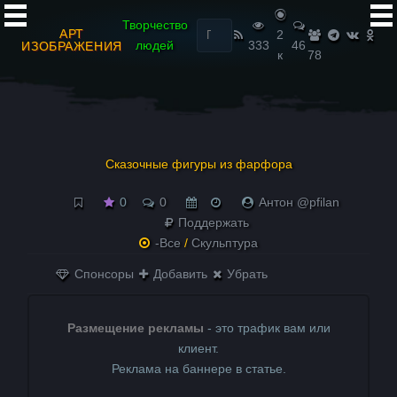
Найти:
Творчество
АРТ
2
людей
333
46
ИЗОБРАЖЕНИЯ
к
78
Сказочные фигуры из фарфора
0
0
Антон @pfilan
Поддержать
-Все
/
Скульптура
Спонсоры
Добавить
Убрать
Размещение рекламы
- это трафик вам или
клиент.
Реклама на баннере в статье.