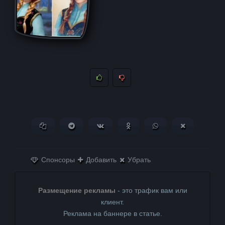
Копировать ссылку
Поделиться в Telegram
Поделиться ВКонтакте
Поделиться в
Поделиться в
Поделитьс
Одноклассниках
WhatsApp
в X (Twitter)
Спонсоры
Добавить
Убрать
Размещение рекламы
- это трафик вам или
клиент.
Реклама на баннере в статье.