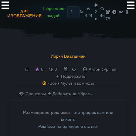
Найти:
Творчество
АРТ
2
людей
424
46
ИЗОБРАЖЕНИЯ
к
78
Йирки Ваатайнен
0
0
Антон @pfilan
Поддержать
-Все
/
Мульт и комиксы
Спонсоры
Добавить
Убрать
Размещение рекламы
- это трафик вам или
клиент.
Реклама на баннере в статье.