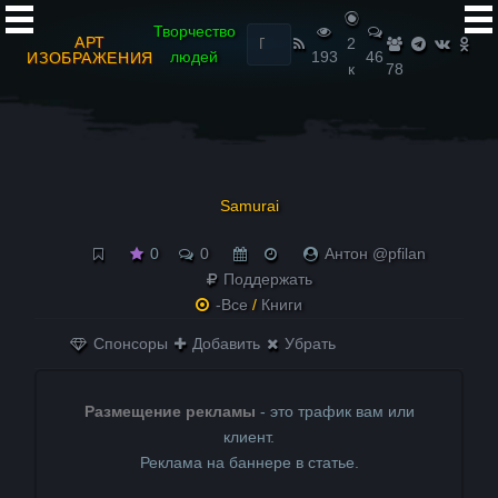
Найти:
Творчество
АРТ
2
людей
193
46
ИЗОБРАЖЕНИЯ
к
78
Samurai
0
0
Антон @pfilan
Поддержать
-Все
/
Книги
Спонсоры
Добавить
Убрать
Размещение рекламы
- это трафик вам или
клиент.
Реклама на баннере в статье.