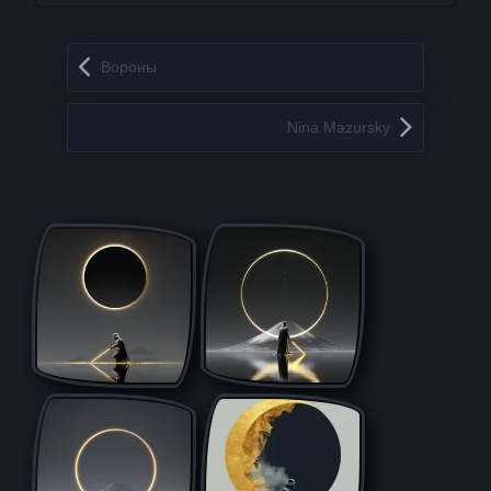
Запись навигация
Вороны
Nina Mazursky