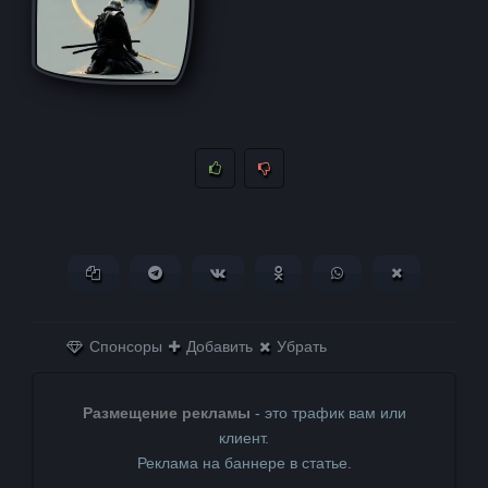
Копировать ссылку
Поделиться в Telegram
Поделиться ВКонтакте
Поделиться в
Поделиться в
Поделитьс
Одноклассниках
WhatsApp
в X (Twitter)
Спонсоры
Добавить
Убрать
Размещение рекламы
- это трафик вам или
клиент.
Реклама на баннере в статье.