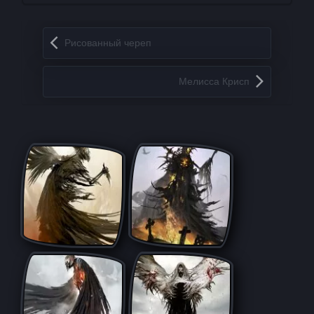
Запись навигация
Рисованный череп
Мелисса Крисп