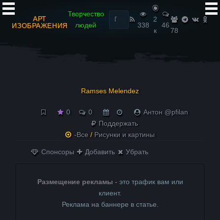
Найти:
Творчество
АРТ
2
людей
338
46
ИЗОБРАЖЕНИЯ
к
78
Ramses Melendez
0
0
Антон @pfilan
Поддержать
-Все
/
Рисунки и картины
Спонсоры
Добавить
Убрать
Размещение рекламы
- это трафик вам или
клиент.
Реклама на баннере в статье.