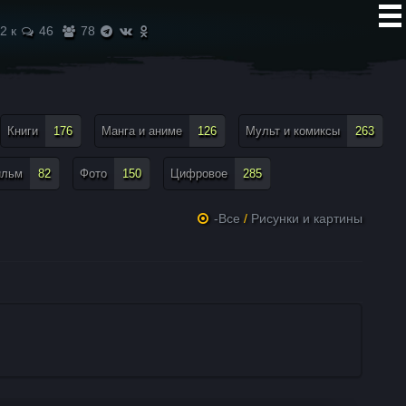
2 к
46
78
Книги
176
Манга и аниме
126
Мульт и комиксы
263
ильм
82
Фото
150
Цифровое
285
-Все
/
Рисунки и картины