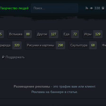
Найти:
Творчество людей
338
5
Вспышка
88
Другое
127
Еда
72
Игры
129
рирода
320
Рисунки и картины
298
Скульптура
68
Ф
Поддержать
Размещение рекламы
- это трафик вам или клиент.
Реклама на баннере в статье.