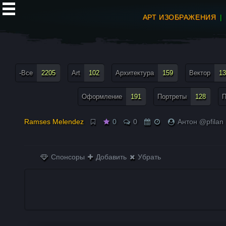
АРТ ИЗОБРАЖЕНИЯ
все теги меню
-Все
2205
Art
102
Архитектура
159
Вектор
13
Оформление
191
Портреты
128
П
Ramses Melendez
0
0
Антон @pfilan
Спонсоры
Добавить
Убрать