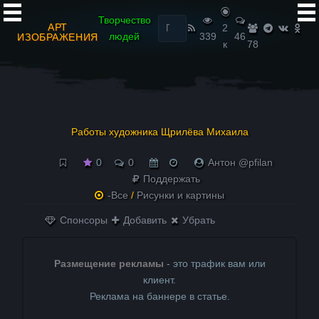
Найти:
Творчество
АРТ
2
людей
339
46
ИЗОБРАЖЕНИЯ
к
78
Работы художника Щрилёва Михаила
0
0
Антон @pfilan
Поддержать
-Все
/
Рисунки и картины
Спонсоры
Добавить
Убрать
Размещение рекламы
- это трафик вам или
клиент.
Реклама на баннере в статье.