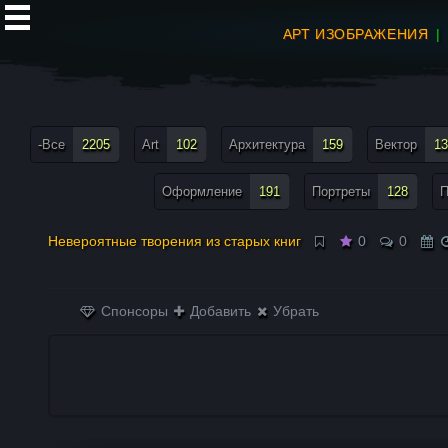
АРТ ИЗОБРАЖЕНИЯ
все теги меню
-Все
2205
Art
102
Архитектура
159
Вектор
13
Оформление
191
Портреты
128
П
Невероятные творения из старых книг
0
0
Спонсоры
Добавить
Убрать