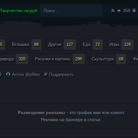
Найти:
Творчество людей
358
5
Вспышка
88
Другое
127
Еда
72
Игры
129
рирода
320
Рисунки и картины
298
Скульптура
68
Ф
Антон @pfilan
Поддержать
Размещение рекламы
- это трафик вам или клиент.
Реклама на баннере в статье.