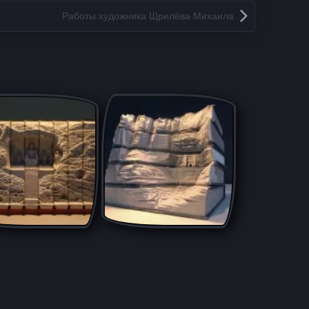
Работы художника Щрилёва Михаила