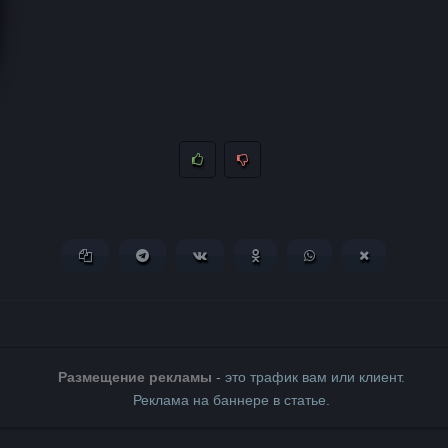
Копировать ссылку
Поделиться в Telegram
Поделиться ВКонтакте
Поделиться в Одноклассни
Поделиться в What
Поделиться 
Размещение рекламы
- это трафик вам или клиент.
Реклама на баннере в статье.