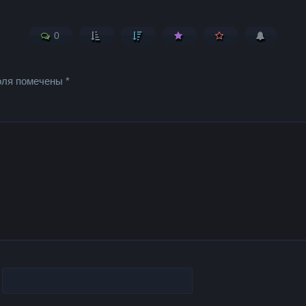
0
оля помечены
*