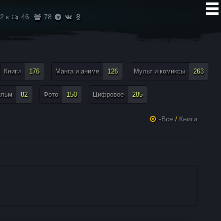
2 к
46
78
Книги
176
Манга и аниме
126
Мульт и комиксы
263
ильм
82
Фото
150
Цифровое
285
-Все
/
Книги