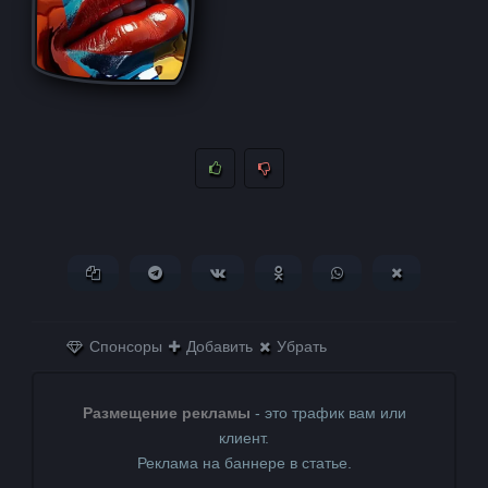
Копировать ссылку
Поделиться в Telegram
Поделиться ВКонтакте
Поделиться в
Поделиться в
Поделитьс
Одноклассниках
WhatsApp
в X (Twitter)
Спонсоры
Добавить
Убрать
Размещение рекламы
- это трафик вам или
клиент.
Реклама на баннере в статье.