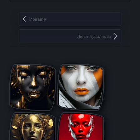
Запись навигация
Moiraine
Люся Чувиляева