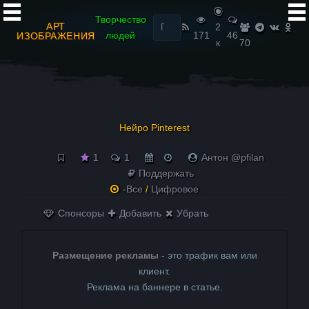
Найти:
Творчество
АРТ
2
людей
171
46
ИЗОБРАЖЕНИЯ
к
70
Нейро Pinterest
1
1
Антон @pfilan
Поддержать
-Все
/
Цифровое
Спонсоры
Добавить
Убрать
Размещение рекламы
- это трафик вам или
клиент.
Реклама на баннере в статье.