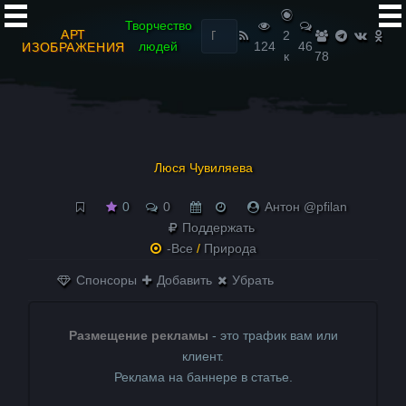
Найти:
Творчество
АРТ
2
людей
124
46
ИЗОБРАЖЕНИЯ
к
78
Люся Чувиляева
0
0
Антон @pfilan
Поддержать
-Все
/
Природа
Спонсоры
Добавить
Убрать
Размещение рекламы
- это трафик вам или
клиент.
Реклама на баннере в статье.