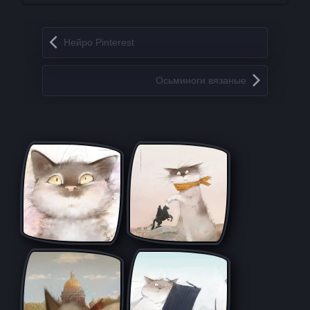
Запись навигация
Нейро Pinterest
Осьминоги вязаные