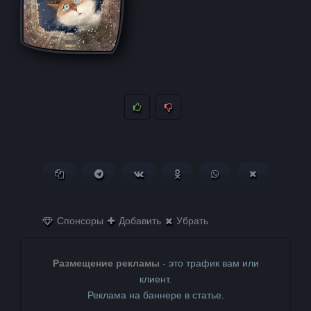
Копировать ссылку
Поделиться в Telegram
Поделиться ВКонтакте
Поделиться в
Поделиться в
Поделитьс
Одноклассниках
WhatsApp
в X (Twitter)
Спонсоры
Добавить
Убрать
Размещение рекламы
- это трафик вам или
клиент.
Реклама на баннере в статье.