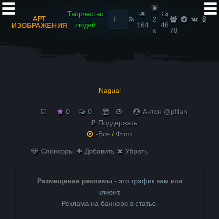
Найти:
Творчество
АРТ
2
людей
164
46
ИЗОБРАЖЕНИЯ
к
78
Nagual
0
0
Антон @pfilan
Поддержать
-Все
/
Фото
Спонсоры
Добавить
Убрать
Размещение рекламы
- это трафик вам или
клиент.
Реклама на баннере в статье.