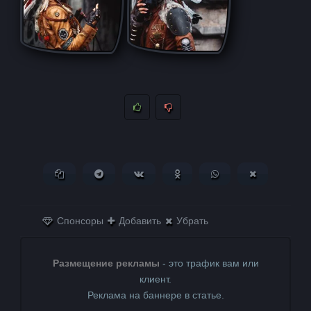
Копировать ссылку
Поделиться в Telegram
Поделиться ВКонтакте
Поделиться в
Поделиться в
Поделитьс
Одноклассниках
WhatsApp
в X (Twitter)
Спонсоры
Добавить
Убрать
Размещение рекламы
- это трафик вам или
клиент.
Реклама на баннере в статье.