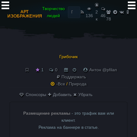
Найти:
Творчество
АРТ
2
людей
136
46
ИЗОБРАЖЕНИЯ
к
78
Грибочик
1
0
Антон @pfilan
Поддержать
-Все
/
Природа
Спонсоры
Добавить
Убрать
Размещение рекламы
- это трафик вам или
клиент.
Реклама на баннере в статье.