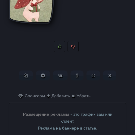
Копировать ссылку
Поделиться в Telegram
Поделиться ВКонтакте
Поделиться в
Поделиться в
Поделитьс
Одноклассниках
WhatsApp
в X (Twitter)
Спонсоры
Добавить
Убрать
Размещение рекламы
- это трафик вам или
клиент.
Реклама на баннере в статье.