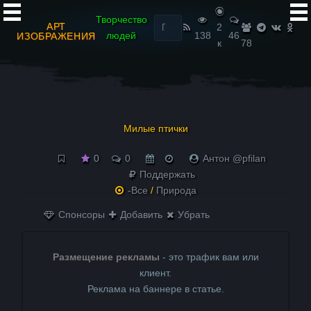
Найти:
Творчество
АРТ
2
людей
138
46
ИЗОБРАЖЕНИЯ
к
78
Милые птички
0
0
Антон @pfilan
Поддержать
-Все
/
Природа
Спонсоры
Добавить
Убрать
Размещение рекламы
- это трафик вам или
клиент.
Реклама на баннере в статье.