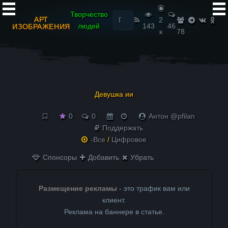
Найти:
Творчество
АРТ
2
людей
143
46
ИЗОБРАЖЕНИЯ
к
78
Девушка ии
0
0
Антон @pfilan
Поддержать
-Все
/
Цифровое
Спонсоры
Добавить
Убрать
Размещение рекламы
- это трафик вам или
клиент.
Реклама на баннере в статье.