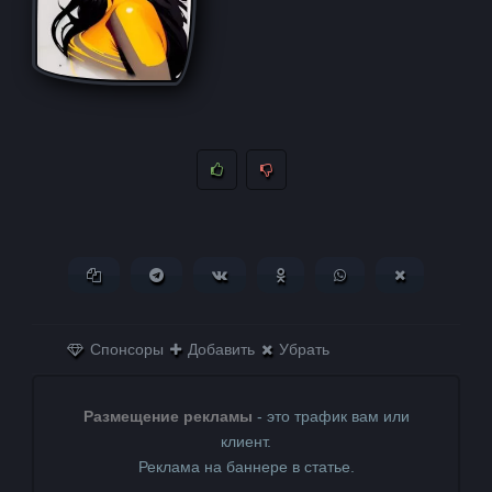
Копировать ссылку
Поделиться в Telegram
Поделиться ВКонтакте
Поделиться в
Поделиться в
Поделитьс
Одноклассниках
WhatsApp
в X (Twitter)
Спонсоры
Добавить
Убрать
Размещение рекламы
- это трафик вам или
клиент.
Реклама на баннере в статье.