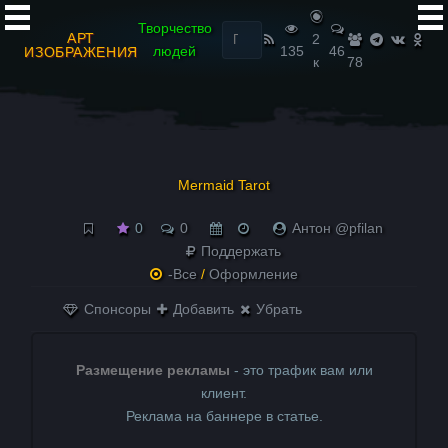
Найти:
Творчество
АРТ
2
людей
135
46
ИЗОБРАЖЕНИЯ
к
78
Mermaid Tarot
0
0
Антон @pfilan
Поддержать
-Все
/
Оформление
Спонсоры
Добавить
Убрать
Размещение рекламы
- это трафик вам или
клиент.
Реклама на баннере в статье.