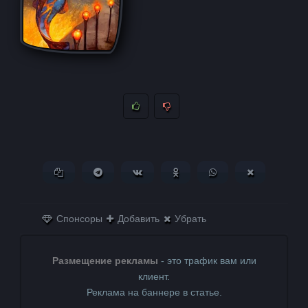
Копировать ссылку
Поделиться в Telegram
Поделиться ВКонтакте
Поделиться в
Поделиться в
Поделитьс
Одноклассниках
WhatsApp
в X (Twitter)
Спонсоры
Добавить
Убрать
Размещение рекламы
- это трафик вам или
клиент.
Реклама на баннере в статье.