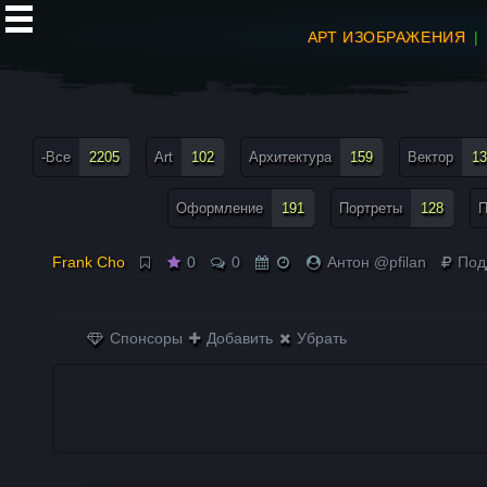
АРТ ИЗОБРАЖЕНИЯ
все теги меню
-Все
2205
Art
102
Архитектура
159
Вектор
13
Оформление
191
Портреты
128
П
Frank Cho
0
0
Антон @pfilan
Под
Спонсоры
Добавить
Убрать