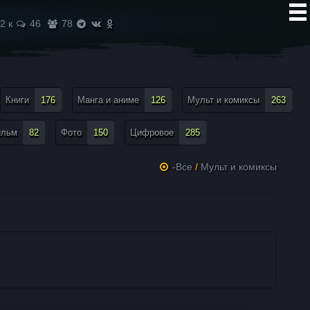
2 к
46
78
Книги
176
Манга и аниме
126
Мульт и комиксы
263
ильм
82
Фото
150
Цифровое
285
-Все
/
Мульт и комиксы