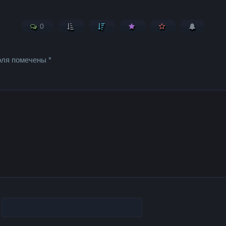
0
оля помечены
*