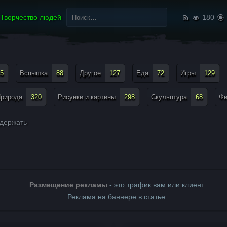
Найти:
Творчество людей
180
5
Вспышка
88
Другое
127
Еда
72
Игры
129
рирода
320
Рисунки и картины
298
Скульптура
68
Ф
держать
Размещение рекламы
- это трафик вам или клиент.
Реклама на баннере в статье.