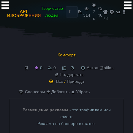
Найти:
Творчество
АРТ
2
людей
314
46
ИЗОБРАЖЕНИЯ
к
78
Комфорт
0
0
Антон @pfilan
Поддержать
-Все
/
Природа
Спонсоры
Добавить
Убрать
Размещение рекламы
- это трафик вам или
клиент.
Реклама на баннере в статье.