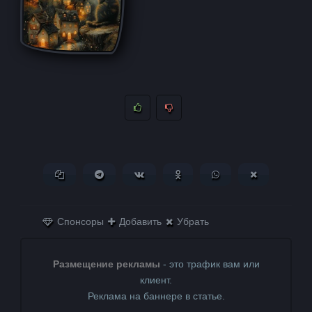
Копировать ссылку
Поделиться в Telegram
Поделиться ВКонтакте
Поделиться в
Поделиться в
Поделитьс
Одноклассниках
WhatsApp
в X (Twitter)
Спонсоры
Добавить
Убрать
Размещение рекламы
- это трафик вам или
клиент.
Реклама на баннере в статье.