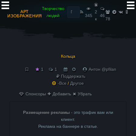
Найти:
Творчество
АРТ
2
людей
345
46
ИЗОБРАЖЕНИЯ
к
78
Кольца
1
1
Антон @pfilan
Поддержать
-Все
/
Другое
Спонсоры
Добавить
Убрать
Размещение рекламы
- это трафик вам или
клиент.
Реклама на баннере в статье.