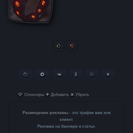
Копировать ссылку
Поделиться в Telegram
Поделиться ВКонтакте
Поделиться в
Поделиться в
Поделитьс
Одноклассниках
WhatsApp
в X (Twitter)
Спонсоры
Добавить
Убрать
Размещение рекламы
- это трафик вам или
клиент.
Реклама на баннере в статье.