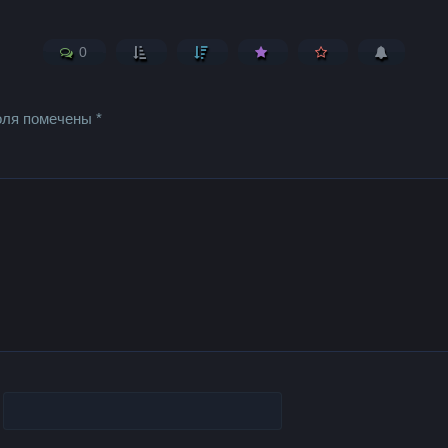
0
оля помечены
*