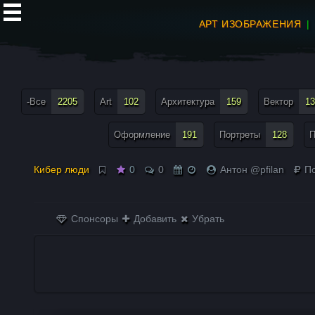
АРТ ИЗОБРАЖЕНИЯ
все теги меню
-Все
2205
Art
102
Архитектура
159
Вектор
13
Оформление
191
Портреты
128
П
Кибер люди
0
0
Антон @pfilan
По
Спонсоры
Добавить
Убрать