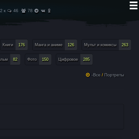
2 к
46
78
Книги
176
Манга и аниме
126
Мульт и комиксы
263
ильм
82
Фото
150
Цифровое
285
-Все
/
Портреты