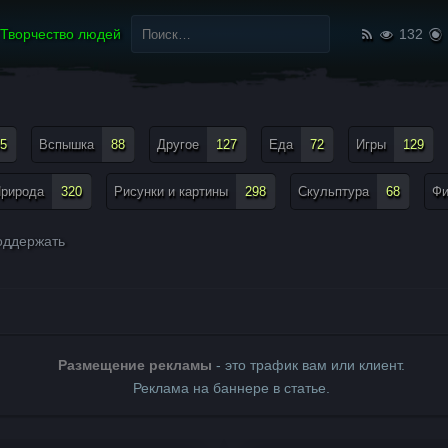
Найти:
Творчество людей
132
5
Вспышка
88
Другое
127
Еда
72
Игры
129
рирода
320
Рисунки и картины
298
Скульптура
68
Ф
ддержать
Размещение рекламы
- это трафик вам или клиент.
Реклама на баннере в статье.