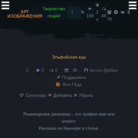
Найти:
Творчество
АРТ
2
людей
168
46
ИЗОБРАЖЕНИЯ
к
78
Эльфийская еда
0
0
Антон @pfilan
Поддержать
-Все
/
Еда
Спонсоры
Добавить
Убрать
Размещение рекламы
- это трафик вам или
клиент.
Реклама на баннере в статье.