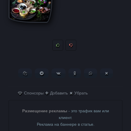
Копировать ссылку
Поделиться в Telegram
Поделиться ВКонтакте
Поделиться в
Поделиться в
Поделитьс
Одноклассниках
WhatsApp
в X (Twitter)
Спонсоры
Добавить
Убрать
Размещение рекламы
- это трафик вам или
клиент.
Реклама на баннере в статье.