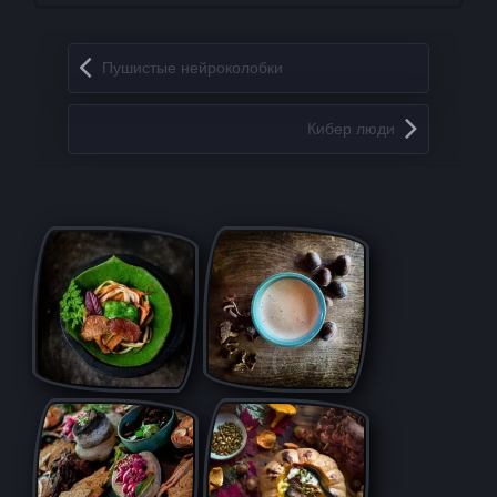
Запись навигация
Пушистые нейроколобки
Кибер люди