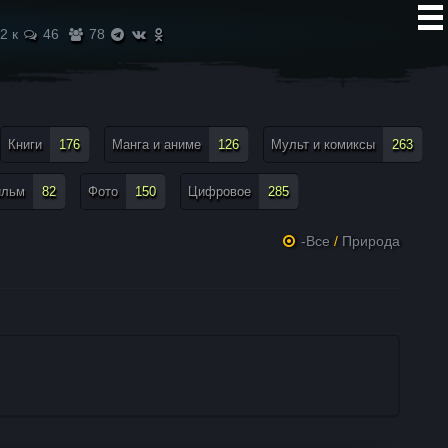
2 к
46
78
Книги
176
Манга и аниме
126
Мульт и комиксы
263
ильм
82
Фото
150
Цифровое
285
-Все
/
Природа