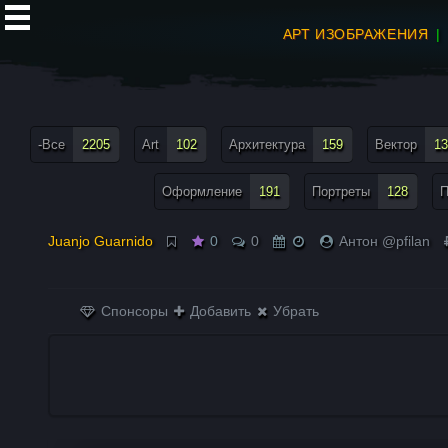
АРТ ИЗОБРАЖЕНИЯ
все теги меню
-Все
2205
Art
102
Архитектура
159
Вектор
13
Оформление
191
Портреты
128
П
Juanjo Guarnido
0
0
Антон @pfilan
Спонсоры
Добавить
Убрать