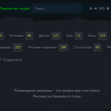
Найти:
Творчество людей
355
5
Вспышка
88
Другое
127
Еда
72
Игры
129
рирода
320
Рисунки и картины
298
Скульптура
68
Ф
Поддержать
Размещение рекламы
- это трафик вам или клиент.
Реклама на баннере в статье.