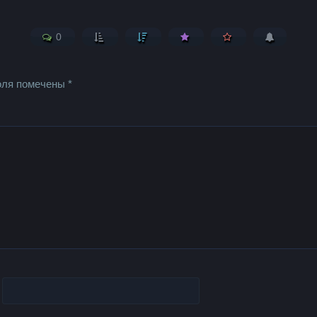
0
оля помечены
*