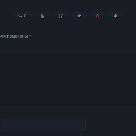
0
оля помечены
*