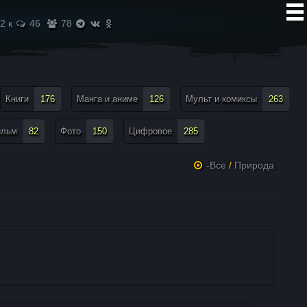
2 к
46
78
Книги
176
Манга и аниме
126
Мульт и комиксы
263
ильм
82
Фото
150
Цифровое
285
-Все
/
Природа