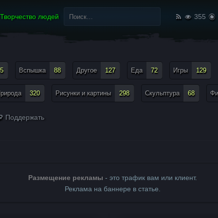
Найти:
Творчество людей
355
5
Вспышка
88
Другое
127
Еда
72
Игры
129
рирода
320
Рисунки и картины
298
Скульптура
68
Ф
Поддержать
Размещение рекламы
- это трафик вам или клиент.
Реклама на баннере в статье.