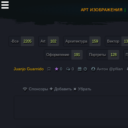
АРТ ИЗОБРАЖЕНИЯ
все теги меню
-Все
2205
Art
102
Архитектура
159
Вектор
13
Оформление
191
Портреты
128
П
Juanjo Guarnido
0
0
Антон @pfilan
Спонсоры
Добавить
Убрать