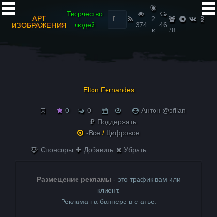
Найти:
Творчество
АРТ
2
людей
374
46
ИЗОБРАЖЕНИЯ
к
78
Elton Fernandes
0
0
Антон @pfilan
Поддержать
-Все
/
Цифровое
Спонсоры
Добавить
Убрать
Размещение рекламы
- это трафик вам или
клиент.
Реклама на баннере в статье.