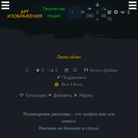
Найти:
Творчество
АРТ
2
людей
380
46
ИЗОБРАЖЕНИЯ
к
78
Denis olivier
0
0
Антон @pfilan
Поддержать
-Все
/
Фото
Спонсоры
Добавить
Убрать
Размещение рекламы
- это трафик вам или
клиент.
Реклама на баннере в статье.