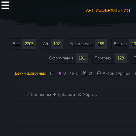
АРТ ИЗОБРАЖЕНИЯ
все теги меню
-Все
2205
Art
102
Архитектура
159
Вектор
13
Оформление
191
Портреты
128
П
Детки животных
0
0
Антон @pfilan
Спонсоры
Добавить
Убрать