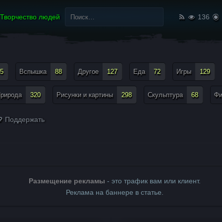
Найти:
Творчество людей
136
5
Вспышка
88
Другое
127
Еда
72
Игры
129
рирода
320
Рисунки и картины
298
Скульптура
68
Ф
Поддержать
Размещение рекламы
- это трафик вам или клиент.
Реклама на баннере в статье.