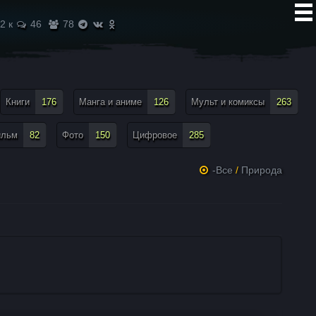
2 к
46
78
Книги
176
Манга и аниме
126
Мульт и комиксы
263
ильм
82
Фото
150
Цифровое
285
-Все
/
Природа