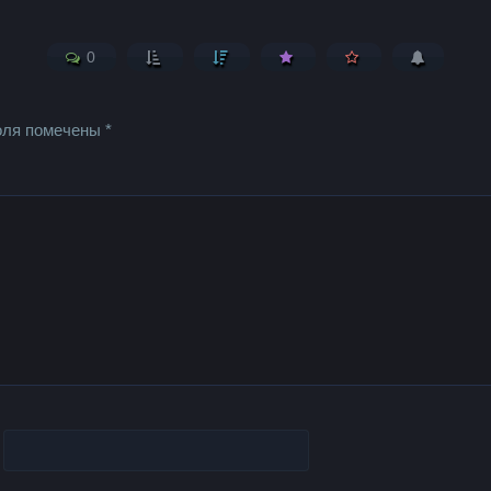
0
оля помечены
*