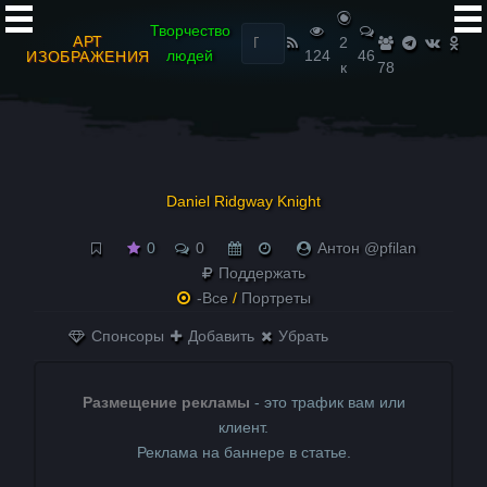
Найти:
Творчество
АРТ
2
людей
124
46
ИЗОБРАЖЕНИЯ
к
78
Daniel Ridgway Knight
0
0
Антон @pfilan
Поддержать
-Все
/
Портреты
Спонсоры
Добавить
Убрать
Размещение рекламы
- это трафик вам или
клиент.
Реклама на баннере в статье.