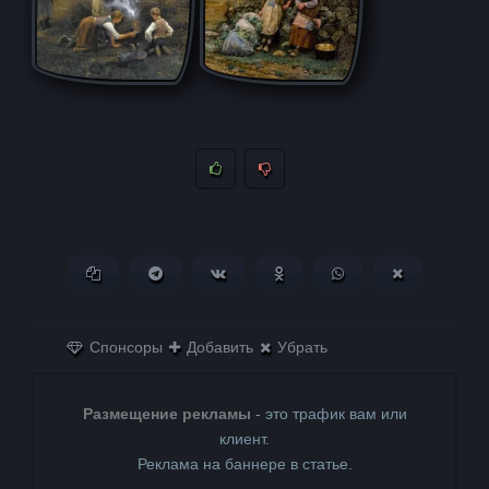
Копировать ссылку
Поделиться в Telegram
Поделиться ВКонтакте
Поделиться в
Поделиться в
Поделитьс
Одноклассниках
WhatsApp
в X (Twitter)
Спонсоры
Добавить
Убрать
Размещение рекламы
- это трафик вам или
клиент.
Реклама на баннере в статье.