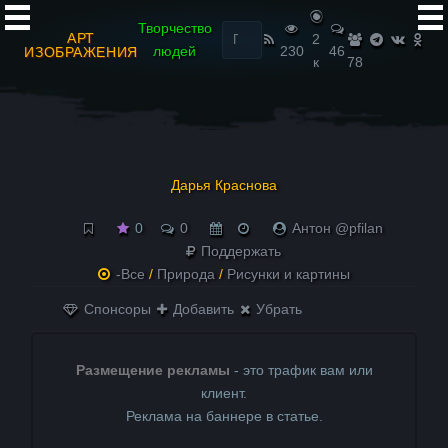
Найти:
Творчество
АРТ
2
людей
230
46
ИЗОБРАЖЕНИЯ
к
78
Дарья Краснова
0
0
Антон @pfilan
Поддержать
-Все
/
Природа
/
Рисунки и картины
Спонсоры
Добавить
Убрать
Размещение рекламы
- это трафик вам или
клиент.
Реклама на баннере в статье.