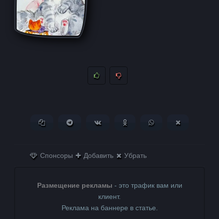
Копировать ссылку
Поделиться в Telegram
Поделиться ВКонтакте
Поделиться в
Поделиться в
Поделитьс
Одноклассниках
WhatsApp
в X (Twitter)
Спонсоры
Добавить
Убрать
Размещение рекламы
- это трафик вам или
клиент.
Реклама на баннере в статье.