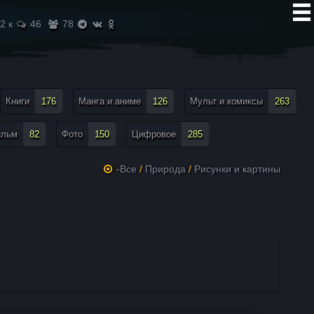
2 к
46
78
Книги
176
Манга и аниме
126
Мульт и комиксы
263
ильм
82
Фото
150
Цифровое
285
-Все
/
Природа
/
Рисунки и картины