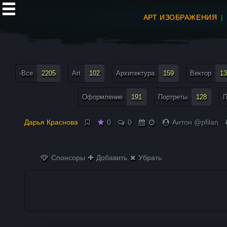
АРТ ИЗОБРАЖЕНИЯ
все теги меню
-Все
2205
Art
102
Архитектура
159
Вектор
13
Оформление
191
Портреты
128
П
Дарья Краснова
0
0
Антон @pfilan
Спонсоры
Добавить
Убрать