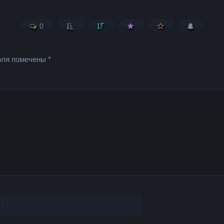
0
оля помечены
*