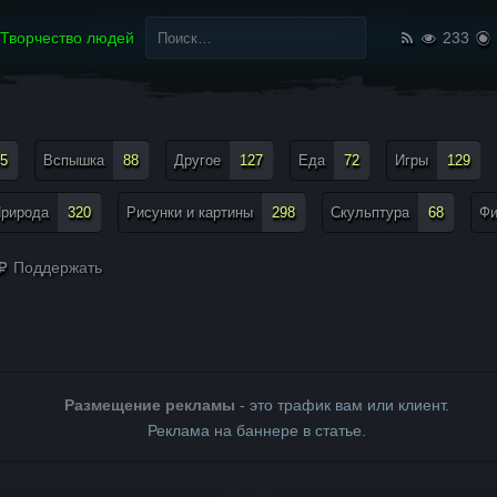
Найти:
Творчество людей
233
5
Вспышка
88
Другое
127
Еда
72
Игры
129
рирода
320
Рисунки и картины
298
Скульптура
68
Ф
Поддержать
Размещение рекламы
- это трафик вам или клиент.
Реклама на баннере в статье.