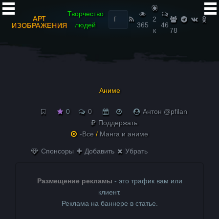
Найти:
Творчество
АРТ
2
людей
365
46
ИЗОБРАЖЕНИЯ
к
78
Аниме
0
0
Антон @pfilan
Поддержать
-Все
/
Манга и аниме
Спонсоры
Добавить
Убрать
Размещение рекламы
- это трафик вам или
клиент.
Реклама на баннере в статье.