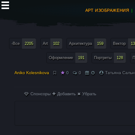
АРТ ИЗОБРАЖЕНИЯ
все теги меню
-Все
2205
Art
102
Архитектура
159
Вектор
13
Оформление
191
Портреты
128
П
Aniko Kolesnikova
0
0
Татьяна Сальн
Спонсоры
Добавить
Убрать