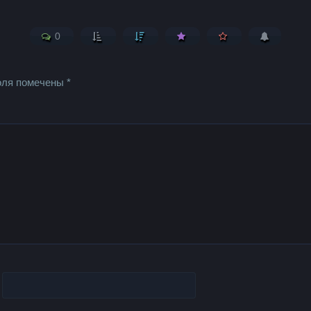
0
оля помечены
*