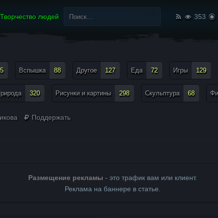
Найти:
Творчество людей
353
5
Вспышка
88
Другое
127
Еда
72
Игры
129
рирода
320
Рисунки и картины
298
Скульптура
68
Ф
икова
Поддержать
Размещение рекламы
- это трафик вам или клиент.
Реклама на баннере в статье.