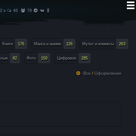
2 к
46
78
Книги
176
Манга и аниме
126
Мульт и комиксы
263
ильм
82
Фото
150
Цифровое
285
-Все
/
Оформление