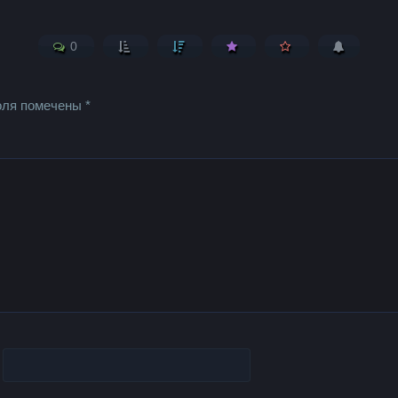
0
оля помечены
*