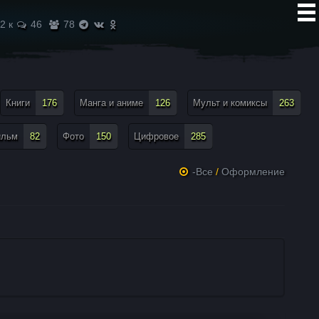
2 к
46
78
Книги
176
Манга и аниме
126
Мульт и комиксы
263
ильм
82
Фото
150
Цифровое
285
-Все
/
Оформление