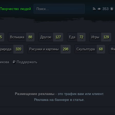
Найти:
Творчество людей
353
5
Вспышка
88
Другое
127
Еда
72
Игры
129
рирода
320
Рисунки и картины
298
Скульптура
68
Ф
икова
Поддержать
Размещение рекламы
- это трафик вам или клиент.
Реклама на баннере в статье.