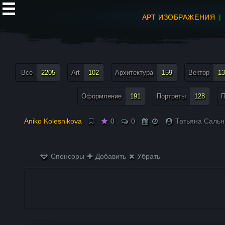
АРТ ИЗОБРАЖЕНИЯ
все теги меню
-Все
2205
Art
102
Архитектура
159
Вектор
13
Оформление
191
Портреты
128
П
Aniko Kolesnikova
0
0
Татьяна Сальн
Спонсоры
Добавить
Убрать