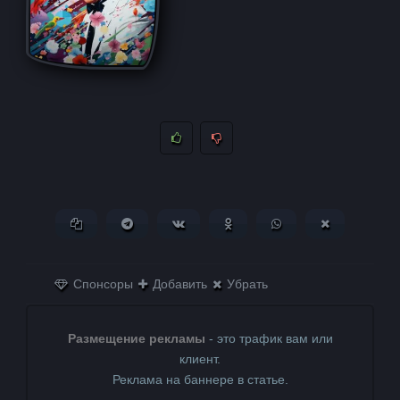
Копировать ссылку
Поделиться в Telegram
Поделиться ВКонтакте
Поделиться в
Поделиться в
Поделитьс
Одноклассниках
WhatsApp
в X (Twitter)
Спонсоры
Добавить
Убрать
Размещение рекламы
- это трафик вам или
клиент.
Реклама на баннере в статье.