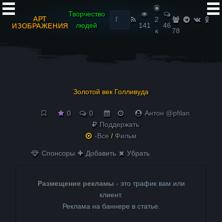
Найти:
Творчество
АРТ
2
людей
141
46
ИЗОБРАЖЕНИЯ
к
78
Золотой век Голливуда
0
0
Антон @pfilan
Поддержать
-Все
/
Фильм
Спонсоры
Добавить
Убрать
Размещение рекламы
- это трафик вам или
клиент.
Реклама на баннере в статье.