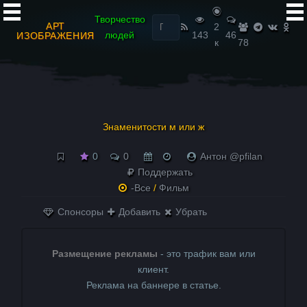
Найти:
Творчество
АРТ
2
людей
143
46
ИЗОБРАЖЕНИЯ
к
78
Знаменитости м или ж
0
0
Антон @pfilan
Поддержать
-Все
/
Фильм
Спонсоры
Добавить
Убрать
Размещение рекламы
- это трафик вам или
клиент.
Реклама на баннере в статье.