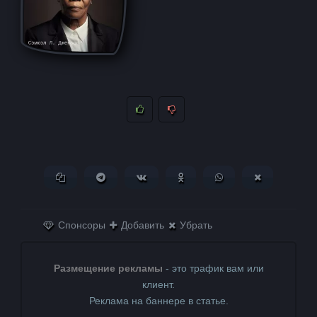
Копировать ссылку
Поделиться в Telegram
Поделиться ВКонтакте
Поделиться в
Поделиться в
Поделитьс
Одноклассниках
WhatsApp
в X (Twitter)
Спонсоры
Добавить
Убрать
Размещение рекламы
- это трафик вам или
клиент.
Реклама на баннере в статье.