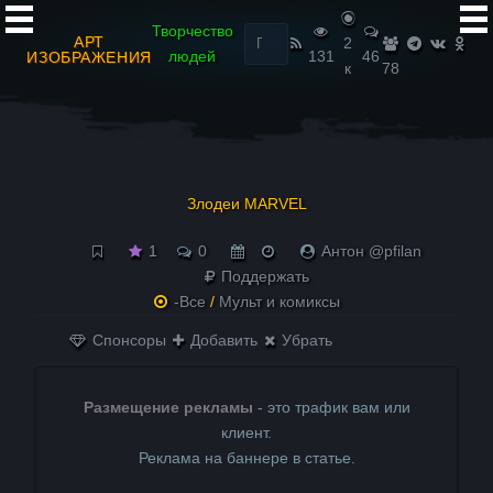
Найти:
Творчество
АРТ
2
людей
131
46
ИЗОБРАЖЕНИЯ
к
78
Злодеи MARVEL
1
0
Антон @pfilan
Поддержать
-Все
/
Мульт и комиксы
Спонсоры
Добавить
Убрать
Размещение рекламы
- это трафик вам или
клиент.
Реклама на баннере в статье.