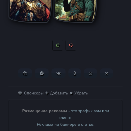
Копировать ссылку
Поделиться в Telegram
Поделиться ВКонтакте
Поделиться в
Поделиться в
Поделитьс
Одноклассниках
WhatsApp
в X (Twitter)
Спонсоры
Добавить
Убрать
Размещение рекламы
- это трафик вам или
клиент.
Реклама на баннере в статье.