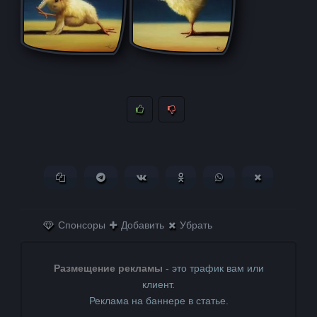
Копировать ссылку
Поделиться в Telegram
Поделиться ВКонтакте
Поделиться в
Поделиться в
Поделитьс
Одноклассниках
WhatsApp
в X (Twitter)
Спонсоры
Добавить
Убрать
Размещение рекламы
- это трафик вам или
клиент.
Реклама на баннере в статье.