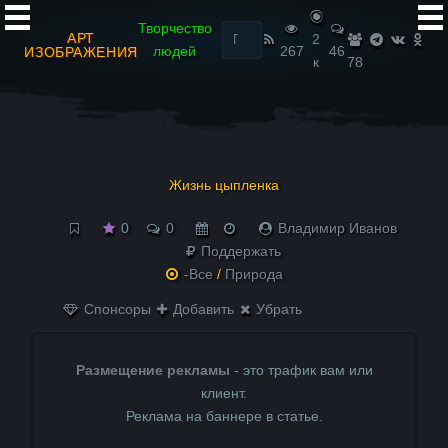
Найти:
Творчество
АРТ
2
людей
267
46
ИЗОБРАЖЕНИЯ
к
78
Жизнь цыпленка
0
0
Владимир Иванов
Поддержать
-Все
/
Природа
Спонсоры
Добавить
Убрать
Размещение рекламы
- это трафик вам или
клиент.
Реклама на баннере в статье.