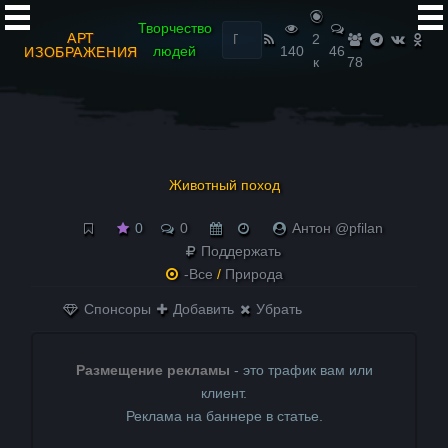
Найти:
Творчество
АРТ
2
людей
140
46
ИЗОБРАЖЕНИЯ
к
78
Животный поход
0
0
Антон @pfilan
Поддержать
-Все
/
Природа
Спонсоры
Добавить
Убрать
Размещение рекламы
- это трафик вам или
клиент.
Реклама на баннере в статье.