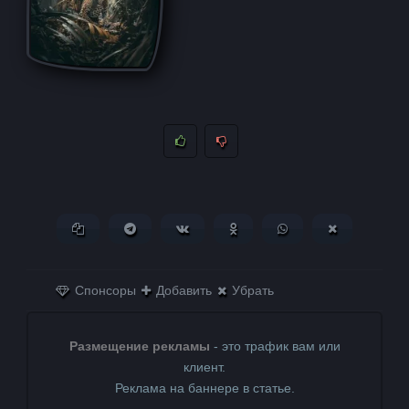
Копировать ссылку
Поделиться в Telegram
Поделиться ВКонтакте
Поделиться в
Поделиться в
Поделитьс
Одноклассниках
WhatsApp
в X (Twitter)
Спонсоры
Добавить
Убрать
Размещение рекламы
- это трафик вам или
клиент.
Реклама на баннере в статье.