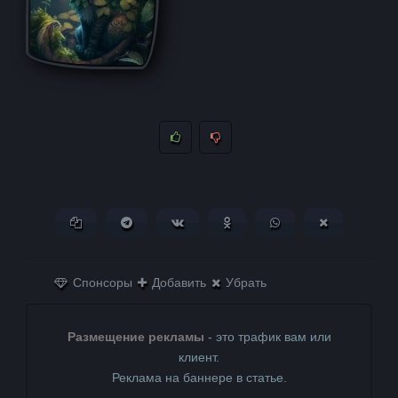
Копировать ссылку
Поделиться в Telegram
Поделиться ВКонтакте
Поделиться в
Поделиться в
Поделитьс
Одноклассниках
WhatsApp
в X (Twitter)
Спонсоры
Добавить
Убрать
Размещение рекламы
- это трафик вам или
клиент.
Реклама на баннере в статье.