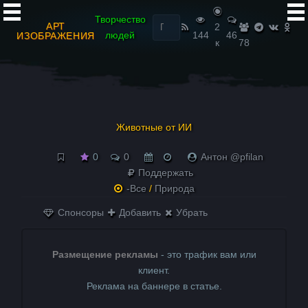
Найти:
Творчество
АРТ
2
людей
144
46
ИЗОБРАЖЕНИЯ
к
78
Животные от ИИ
0
0
Антон @pfilan
Поддержать
-Все
/
Природа
Спонсоры
Добавить
Убрать
Размещение рекламы
- это трафик вам или
клиент.
Реклама на баннере в статье.