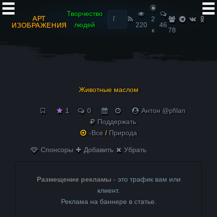
Найти:
Творчество
АРТ
2
людей
220
46
ИЗОБРАЖЕНИЯ
к
78
Животные маслом
1
0
Антон @pfilan
Поддержать
-Все
/
Природа
Спонсоры
Добавить
Убрать
Размещение рекламы
- это трафик вам или
клиент.
Реклама на баннере в статье.