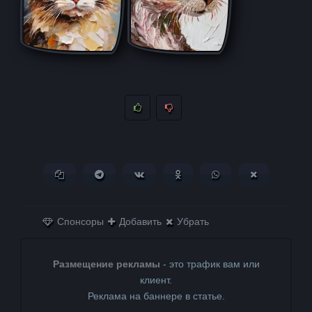
Копировать ссылку
Поделиться в Telegram
Поделиться ВКонтакте
Поделиться в
Поделиться в
Поделитьс
Одноклассниках
WhatsApp
в X (Twitter)
Спонсоры
Добавить
Убрать
Размещение рекламы
- это трафик вам или
клиент.
Реклама на баннере в статье.